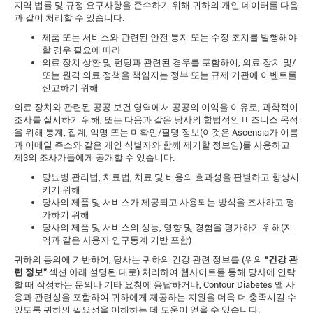
지역 법률 및 규정 요구사항을 준수하기 위해 귀하의 개인 데이터를 다음
과 같이 처리할 수 있습니다.
제품 또는 서비스와 관련된 안전 통지 또는 수정 조치를 발행해야
할 경우 필요에 따라
의료 장치 상환 및 펀딩과 관련된 경우를 포함하여, 의료 장치 및/
또는 원격 의료 정책을 책임지는 정부 또는 규제 기관에 이벤트를
신고하기 위해
의료 장치와 관련된 공공 보건 영역에서 공공의 이익을 이유로, 과학적이
조사를 실시하기 위해, 또는 다음과 같은 당사의 합법적인 비즈니스 목적
을 위해 통계, 집계, 익명 또는 미확인/필명 정보(이것은 Ascensia가 이름
과 이메일 주소와 같은 개인 식별자와 함께 제거할 정보임)를 사용하고
제3의 조사가들에게 공개할 수 있습니다.
당뇨병 관리법, 치료법, 치료 및 비용의 효과성을 판별하고 향상시
키기 위해
당사의 제품 및 서비스가 제공되고 사용되는 방식을 조사하고 평
가하기 위해
당사의 제품 및 서비스의 성능, 영향 및 경험을 평가하기 위해(지
역과 같은 사용자 인구통계 기반 포함)
귀하의 동의에 기반하여, 당사는 귀하의 건강 관련 정보를 (위의
“
건강 관
련 정보
”
섹션 아래 설명된 대로) 처리하여 웹사이트를 통해 당사에 연락
할 때 작성하는 문의나 기타 요청에 응답하거나, Contour Diabetes 앱 사
용과 관련성을 포함하여 귀하에게 제공하는 지원을 더욱 더 충족시킬 수
있도록 귀하의 필요성을 이해하는 데 도움이 얻을 수 있습니다.