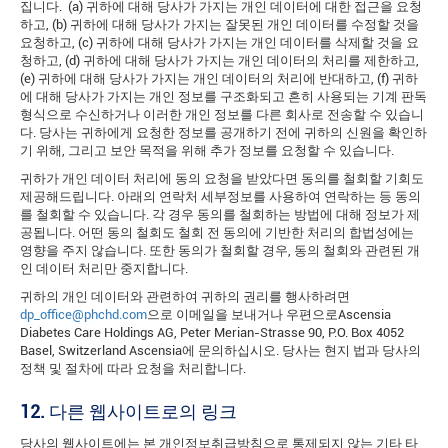
집니다. (a) 귀하에 대해 당사가 가지는 개인 데이터에 대한 접근을 요청
하고, (b) 귀하에 대해 당사가 가지는 잘못된 개인 데이터를 수정할 것을
요청하고, (c) 귀하에 대해 당사가 가지는 개인 데이터를 삭제할 것을 요
청하고, (d) 귀하에 대해 당사가 가지는 개인 데이터의 처리를 제한하고,
(e) 귀하에 대해 당사가 가지는 개인 데이터의 처리에 반대하고, (f) 귀하
에 대해 당사가 가지는 개인 정보를 구조화되고 흔히 사용되는 기계 판독
형식으로 수신하거나 이러한 개인 정보를 다른 회사로 전송할 수 있습니
다. 당사는 귀하에게 요청한 정보를 공개하기 전에 귀하의 신원을 확인하
기 위해, 그리고 보안 목적을 위해 추가 정보를 요청할 수 있습니다.
귀하가 개인 데이터 처리에 동의 요청을 받았다면 동의를 철회할 기회도
제공해드립니다. 아래의 연락처 세부정보를 사용하여 연락하는 등 동의
를 철회할 수 있습니다. 각 경우 동의를 철회하는 방법에 대해 정보가 제
공됩니다. 어떤 동의 철회도 철회 전 동의에 기반한 처리의 합법성에는
영향을 주지 않습니다. 또한 동의가 철회할 경우, 동의 철회와 관련된 개
인 데이터 처리만 중지합니다.
귀하의 개인 데이터와 관련하여 귀하의 권리를 행사하려면
dp_office@phchd.com
으로 이메일을 보내거나 우편으로Ascensia
Diabetes Care Holdings AG, Peter Merian-Strasse 90, P.O. Box 4052
Basel, Switzerland Ascensia에 문의하십시오. 당사는 현지 법과 당사의
정책 및 절차에 따라 요청을 처리합니다.
12.
다른 웹사이트로의 링크
당사의 웹사이트에는 본 개인정보취급방침으로 통제되지 않는 기타 타